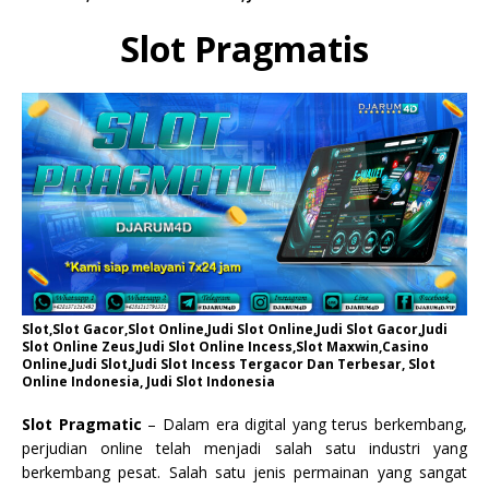
Slot Pragmatis
Slot,Slot Gacor,Slot Online,Judi Slot Online,Judi Slot Gacor,Judi
Slot Online Zeus,Judi Slot Online Incess,Slot Maxwin,Casino
Online,Judi Slot,Judi Slot Incess Tergacor Dan Terbesar, Slot
Online Indonesia, Judi Slot Indonesia
Slot Pragmatic
– Dalam era digital yang terus berkembang,
perjudian online telah menjadi salah satu industri yang
berkembang pesat. Salah satu jenis permainan yang sangat