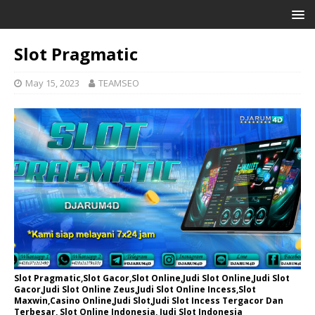
Slot Pragmatic
May 15, 2023
TEAMSEO
Slot Pragmatic,Slot Gacor,Slot Online,Judi Slot Online,Judi Slot
Gacor,Judi Slot Online Zeus,Judi Slot Online Incess,Slot
Maxwin,Casino Online,Judi Slot,Judi Slot Incess Tergacor Dan
Terbesar, Slot Online Indonesia, Judi Slot Indonesia