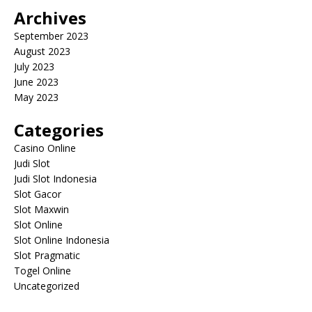
Archives
September 2023
August 2023
July 2023
June 2023
May 2023
Categories
Casino Online
Judi Slot
Judi Slot Indonesia
Slot Gacor
Slot Maxwin
Slot Online
Slot Online Indonesia
Slot Pragmatic
Togel Online
Uncategorized