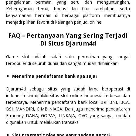
pengalaman bermain yang seru dan menguntungkan.
Keberagaman tema, bonus dan fitur tambahan, serta
kenyamanan bermain di berbagai platform membuatnya
menjadi pilihan favorit di kalangan penjudi online.
FAQ – Pertanyaan Yang Sering Terjadi
Di Situs Djarum4d
Game slot adalah salah satu permainan yang sangat
terpopuler di seluruh dunia dan sangat mudah dimainkan.
Menerima pendaftaran bank apa saja?
Djarum4d sebagai situs yang sudah lama beroperasi di
indonesia kini dijuluki situs slot online indonesia terbesar dan
terpercaya. Menerima pendaftaran bank local BRI BNI, BCA,
BSI, MANDIRI, CIMB NIAGA. Dan juga menerima pendaftaran
E-money DANA, GOPAY, LINKAJA, OVO yang sangat mudah
digunakan untuk melakukan transaksi.
Slot pragmatic play apa yang sedang gacor?