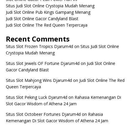
Situs Judi Slot Online Crystopia Mudah Menang
Judi Slot Online Pub Kings Gampang Menang
Judi Slot Online Gacor Candyland Blast
Judi Slot Online The Red Queen Terpercaya
Recent Comments
Situs Slot Frozen Tropics Djarum4d
on
Situs Judi Slot Online
Crystopia Mudah Menang
Situs Slot Jewels OF Fortune Djarum4d
on
Judi Slot Online
Gacor Candyland Blast
Situs Slot Mahjong Wins Djarum4d
on
Judi Slot Online The Red
Queen Terpercaya
Situs Slot Peking Luck Djarum4d
on
Rahasia Kemenangan Di
Slot Gacor Wisdom of Athena 24 Jam
Situs Slot Octobeer Fortunes Djarum4d
on
Rahasia
Kemenangan Di Slot Gacor Wisdom of Athena 24 Jam