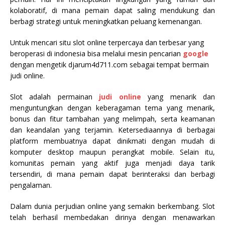
kolaboratif, di mana pemain dapat saling mendukung dan
berbagi strategi untuk meningkatkan peluang kemenangan.
Untuk mencari situ slot online terpercaya dan terbesar yang
beroperasi di indonesia bisa melalui mesin pencarian
google
dengan mengetik djarum4d711.com sebagai tempat bermain
judi online.
Slot adalah permainan
judi online
yang menarik dan
menguntungkan dengan keberagaman tema yang menarik,
bonus dan fitur tambahan yang melimpah, serta keamanan
dan keandalan yang terjamin. Ketersediaannya di berbagai
platform membuatnya dapat dinikmati dengan mudah di
komputer desktop maupun perangkat mobile. Selain itu,
komunitas pemain yang aktif juga menjadi daya tarik
tersendiri, di mana pemain dapat berinteraksi dan berbagi
pengalaman.
Dalam dunia perjudian online yang semakin berkembang. Slot
telah berhasil membedakan dirinya dengan menawarkan