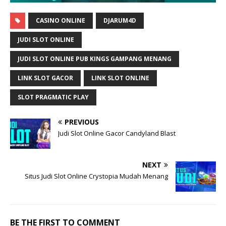
CASINO ONLINE
DJARUM4D
JUDI SLOT ONLINE
JUDI SLOT ONLINE PUB KINGS GAMPANG MENANG
LINK SLOT GACOR
LINK SLOT ONLINE
SLOT PRAGMATIC PLAY
PREVIOUS
Judi Slot Online Gacor Candyland Blast
NEXT
Situs Judi Slot Online Crystopia Mudah Menang
BE THE FIRST TO COMMENT