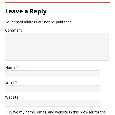
Leave a Reply
Your email address will not be published.
Comment
Name
*
Email
*
Website
Save my name, email, and website in this browser for the