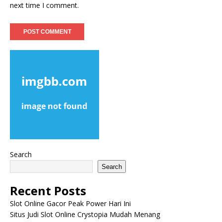
next time I comment.
Search
Search
Recent Posts
Slot Online Gacor Peak Power Hari Ini
Situs Judi Slot Online Crystopia Mudah Menang