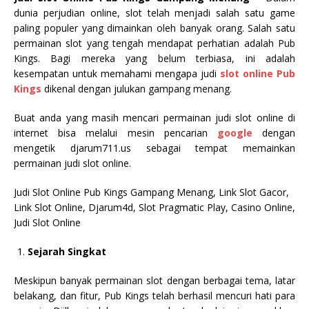
dunia perjudian online, slot telah menjadi salah satu game
paling populer yang dimainkan oleh banyak orang. Salah satu
permainan slot yang tengah mendapat perhatian adalah Pub
Kings. Bagi mereka yang belum terbiasa, ini adalah
kesempatan untuk memahami mengapa judi
slot online
Pub
Kings
dikenal dengan julukan gampang menang.
Buat anda yang masih mencari permainan judi slot online di
internet bisa melalui mesin pencarian
google
dengan
mengetik djarum711.us sebagai tempat memainkan
permainan judi slot online.
Judi Slot Online Pub Kings Gampang Menang, Link Slot Gacor,
Link Slot Online, Djarum4d, Slot Pragmatic Play, Casino Online,
Judi Slot Online
Sejarah Singkat
Meskipun banyak permainan slot dengan berbagai tema, latar
belakang, dan fitur, Pub Kings telah berhasil mencuri hati para