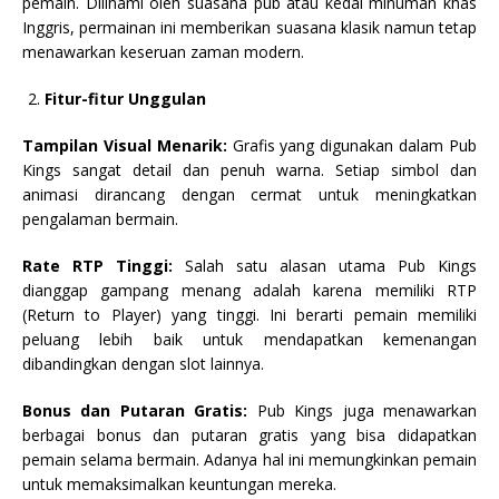
pemain. Diilhami oleh suasana pub atau kedai minuman khas
Inggris, permainan ini memberikan suasana klasik namun tetap
menawarkan keseruan zaman modern.
Fitur-fitur Unggulan
Tampilan Visual Menarik:
Grafis yang digunakan dalam Pub
Kings sangat detail dan penuh warna. Setiap simbol dan
animasi dirancang dengan cermat untuk meningkatkan
pengalaman bermain.
Rate RTP Tinggi:
Salah satu alasan utama Pub Kings
dianggap gampang menang adalah karena memiliki RTP
(Return to Player) yang tinggi. Ini berarti pemain memiliki
peluang lebih baik untuk mendapatkan kemenangan
dibandingkan dengan slot lainnya.
Bonus dan Putaran Gratis:
Pub Kings juga menawarkan
berbagai bonus dan putaran gratis yang bisa didapatkan
pemain selama bermain. Adanya hal ini memungkinkan pemain
untuk memaksimalkan keuntungan mereka.