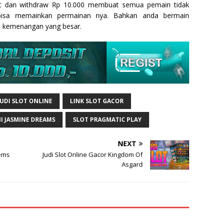
it dan withdraw Rp 10.000 membuat semua pemain tidak
bisa memainkan permainan nya. Bahkan anda bermain
 kemenangan yang besar.
JUDI SLOT ONLINE
LINK SLOT GACOR
NI JASMINE DREAMS
SLOT PRAGMATIC PLAY
NEXT
ems
Judi Slot Online Gacor Kingdom Of
Asgard