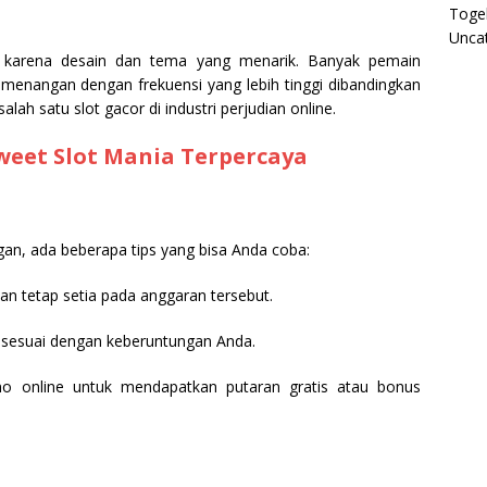
Togel
Unca
 karena desain dan tema yang menarik. Banyak pemain
enangan dengan frekuensi yang lebih tinggi dibandingkan
lah satu slot gacor di industri perjudian online.
Sweet Slot Mania Terpercaya
an, ada beberapa tips yang bisa Anda coba:
n tetap setia pada anggaran tersebut.
n sesuai dengan keberuntungan Anda.
o online untuk mendapatkan putaran gratis atau bonus