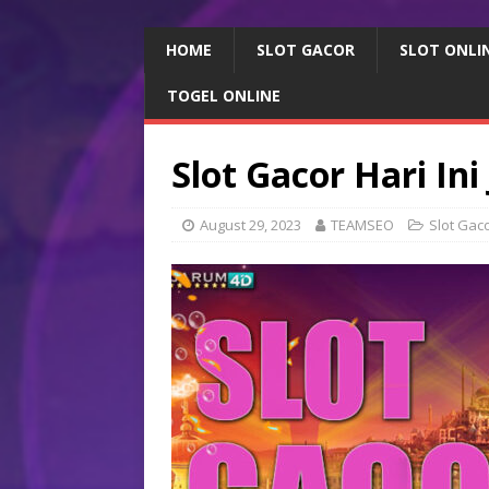
HOME
SLOT GACOR
SLOT ONLI
TOGEL ONLINE
Slot Gacor Hari In
August 29, 2023
TEAMSEO
Slot Gac