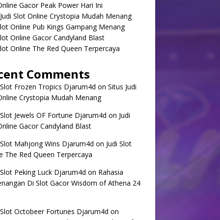
Online Gacor Peak Power Hari Ini
 Judi Slot Online Crystopia Mudah Menang
 Slot Online Pub Kings Gampang Menang
Slot Online Gacor Candyland Blast
Slot Online The Red Queen Terpercaya
cent Comments
 Slot Frozen Tropics Djarum4d
on
Situs Judi
 Online Crystopia Mudah Menang
 Slot Jewels OF Fortune Djarum4d
on
Judi
Online Gacor Candyland Blast
s Slot Mahjong Wins Djarum4d
on
Judi Slot
ne The Red Queen Terpercaya
 Slot Peking Luck Djarum4d
on
Rahasia
nangan Di Slot Gacor Wisdom of Athena 24
 Slot Octobeer Fortunes Djarum4d
on