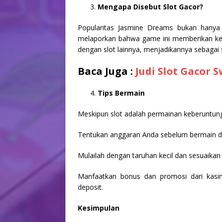
Mengapa Disebut Slot Gacor?
Popularitas Jasmine Dreams bukan hanya
melaporkan bahwa game ini memberikan kem
dengan slot lainnya, menjadikannya sebagai sa
Baca Juga :
Judi Slot Gacor 
Tips Bermain
Meskipun slot adalah permainan keberuntung
Tentukan anggaran Anda sebelum bermain da
Mulailah dengan taruhan kecil dan sesuaika
Manfaatkan bonus dan promosi dari kasin
deposit.
Kesimpulan